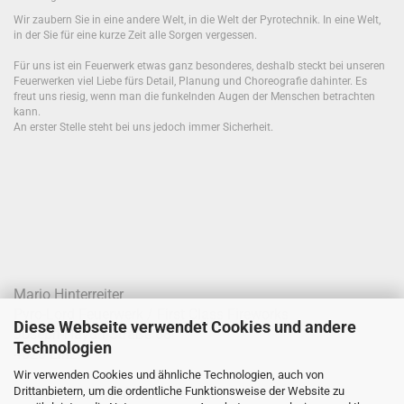
Wir zaubern Sie in eine andere Welt, in die Welt der Pyrotechnik. In eine Welt,
in der Sie für eine kurze Zeit alle Sorgen vergessen.
Für uns ist ein Feuerwerk etwas ganz besonderes, deshalb steckt bei unseren
Feuerwerken viel Liebe fürs Detail, Planung und Choreografie dahinter. Es
freut uns riesig, wenn man die funkelnden Augen der Menschen betrachten
kann.
An erster Stelle steht bei uns jedoch immer Sicherheit.
Mario Hinterreiter
Pyro-Lord Feuerwerk / First Class Fireworks
Diese Webseite verwendet Cookies und andere
Joseph-Haydn-Straße 68
Technologien
4020 Linz
Wir verwenden Cookies und ähnliche Technologien, auch von
Drittanbietern, um die ordentliche Funktionsweise der Website zu
Telefon: 0699 / 100 277 42