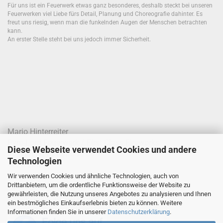
Für uns ist ein Feuerwerk etwas ganz besonderes, deshalb steckt bei unseren
Feuerwerken viel Liebe fürs Detail, Planung und Choreografie dahinter. Es
freut uns riesig, wenn man die funkelnden Augen der Menschen betrachten
kann.
An erster Stelle steht bei uns jedoch immer Sicherheit.
Mario Hinterreiter
Pyro-Lord Feuerwerk / First Class Fireworks
Diese Webseite verwendet Cookies und andere
Joseph-Haydn-Straße 68
Technologien
4020 Linz
Wir verwenden Cookies und ähnliche Technologien, auch von
Drittanbietern, um die ordentliche Funktionsweise der Website zu
Telefon: 0699 / 100 277 42
gewährleisten, die Nutzung unseres Angebotes zu analysieren und Ihnen
E-Mail:
office@pyro-lord.at
ein bestmögliches Einkaufserlebnis bieten zu können. Weitere
Informationen finden Sie in unserer
Datenschutzerklärung
.