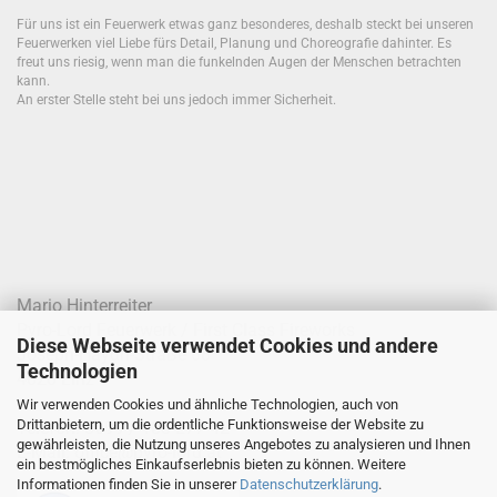
Für uns ist ein Feuerwerk etwas ganz besonderes, deshalb steckt bei unseren
Feuerwerken viel Liebe fürs Detail, Planung und Choreografie dahinter. Es
freut uns riesig, wenn man die funkelnden Augen der Menschen betrachten
kann.
An erster Stelle steht bei uns jedoch immer Sicherheit.
Mario Hinterreiter
Pyro-Lord Feuerwerk / First Class Fireworks
Diese Webseite verwendet Cookies und andere
Joseph-Haydn-Straße 68
Technologien
4020 Linz
Wir verwenden Cookies und ähnliche Technologien, auch von
Drittanbietern, um die ordentliche Funktionsweise der Website zu
Telefon: 0699 / 100 277 42
gewährleisten, die Nutzung unseres Angebotes zu analysieren und Ihnen
E-Mail:
office@pyro-lord.at
ein bestmögliches Einkaufserlebnis bieten zu können. Weitere
Informationen finden Sie in unserer
Datenschutzerklärung
.