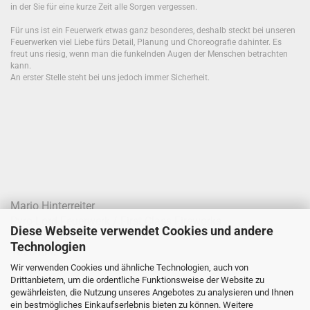
in der Sie für eine kurze Zeit alle Sorgen vergessen.
Für uns ist ein Feuerwerk etwas ganz besonderes, deshalb steckt bei unseren
Feuerwerken viel Liebe fürs Detail, Planung und Choreografie dahinter. Es
freut uns riesig, wenn man die funkelnden Augen der Menschen betrachten
kann.
An erster Stelle steht bei uns jedoch immer Sicherheit.
Mario Hinterreiter
Pyro-Lord Feuerwerk / First Class Fireworks
Diese Webseite verwendet Cookies und andere
Joseph-Haydn-Straße 68
Technologien
4020 Linz
Wir verwenden Cookies und ähnliche Technologien, auch von
Drittanbietern, um die ordentliche Funktionsweise der Website zu
Telefon: 0699 / 100 277 42
gewährleisten, die Nutzung unseres Angebotes zu analysieren und Ihnen
E-Mail:
office@pyro-lord.at
ein bestmögliches Einkaufserlebnis bieten zu können. Weitere