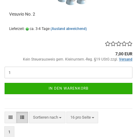
Vesuvio No. 2
Lieferzeit:
ca. 3-4 Tage
(Ausland abweichend)
7,00 EUR
Kein Steuerausweis gem. Kleinuntern.-Reg. §19 UStG zzgl.
Versand
IN DEN WARENKORB
Sortieren nach
pro Seite
Sortieren nach
16 pro Seite
1