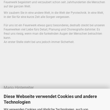
Feuerwerk begeistert und verzaubert schon seit Jahrhunderten die Menschen
auf der ganzen Welt.
Wir zaubern Sie in eine andere Welt, in die Welt der Pyrotechnik. In eine Welt,
in der Sie für eine kurze Zeit alle Sorgen vergessen.
Für uns ist ein Feuerwerk etwas ganz besonderes, deshalb steckt bei unseren
Feuerwerken viel Liebe fürs Detail, Planung und Choreografie dahinter. Es
freut uns riesig, wenn man die funkelnden Augen der Menschen betrachten
kann.
An erster Stelle steht bei uns jedoch immer Sicherheit.
Mario Hinterreiter
Pyro-Lord Feuerwerk / First Class Fireworks
Diese Webseite verwendet Cookies und andere
Joseph-Haydn-Straße 68
Technologien
4020 Linz
Wir verwenden Cookies und ähnliche Technologien, auch von