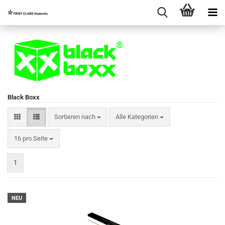
Black Boxx
Sortieren nach
Sortieren nach
Alle Kategorien
pro Seite
16 pro Seite
1
NEU