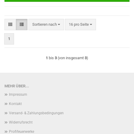
Sortieren nach
pro Seite
Sortieren nach
16 pro Seite
1
1
bis
3
(von insgesamt
3
)
MEHR ÜBER...
Impressum
Kontakt
Versand- & Zahlungsbedingungen
Widerrufsrecht
Profifeuerwerke